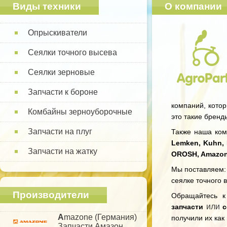
Виды техники
О компании
Опрыскиватели
Сеялки точного высева
Сеялки зерновые
Запчасти к бороне
компаний, котор
Комбайны зерноуборочные
это такие бренд
Запчасти на плуг
Также наша комп
Lemken, Kuhn, 
Запчасти на жатку
OROSH, Amazo
Мы поставляем: 
сеялке точного 
Производители
Обращайтесь 
или
запчасти
с
A
mazone (Германия)
получили их как
Запчасти Амазон