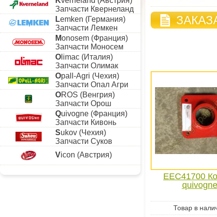
K
verneland (Австрия)
Запчасти Квернеланд
ЗАКАЗ
L
emken (Германия)
Запчасти Лемкен
M
onosem (Франция)
Запчасти Моносем
O
limac (Италия)
Запчасти Олимак
O
pall-Agri (Чехия)
Запчасти Опал Агри
O
ROS (Венгрия)
Запчасти Орош
Q
uivogne (Франция)
Запчасти Кивонь
S
ukov (Чехия)
Запчасти Суков
V
icon (Австрия)
EEC41700 Ко
quivogn
Товар в нали