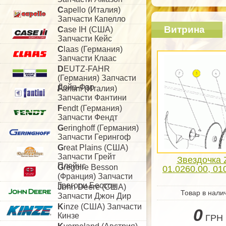
C
apello (Италия)
Запчасти Капелло
Витрина
C
ase IH (США)
Запчасти Кейс
C
laas (Германия)
Запчасти Клаас
D
EUTZ-FAHR
(Германия) Запчасти
Дойц-Фар
F
antini (Италия)
Запчасти Фантини
F
endt (Германия)
Запчасти Фендт
G
eringhoff (Германия)
Запчасти Герингоф
G
reat Plains (США)
Запчасти Грейт
Звездочка 
Плейнс
G
regoire Besson
01.0260.00, 01
(Франция) Запчасти
Грегори Бессон
J
ohn Deere (США)
Товар в нали
Запчасти Джон Дир
K
inze (США) Запчасти
0
Кинзе
ГРН