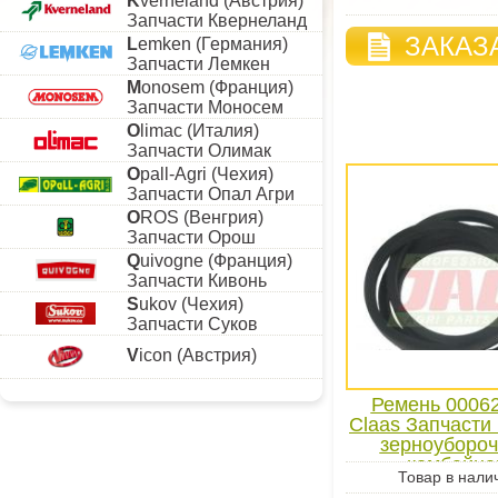
K
verneland (Австрия)
Запчасти Квернеланд
ЗАКАЗ
L
emken (Германия)
Запчасти Лемкен
M
onosem (Франция)
Запчасти Моносем
O
limac (Италия)
Запчасти Олимак
O
pall-Agri (Чехия)
Запчасти Опал Агри
O
ROS (Венгрия)
Запчасти Орош
Q
uivogne (Франция)
Запчасти Кивонь
S
ukov (Чехия)
Запчасти Суков
V
icon (Австрия)
Ремень 0006
Claas Запчасти 
зерноуборо
комбайна
Товар в нали