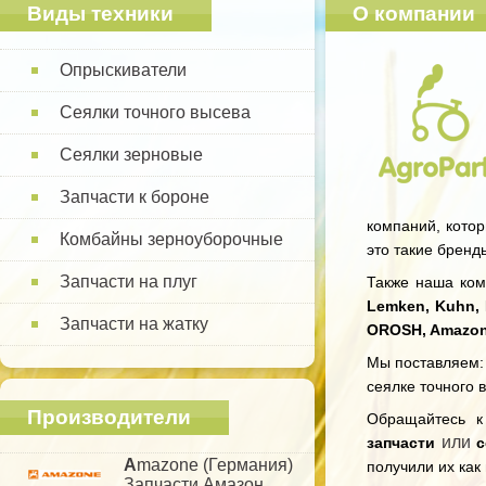
Виды техники
О компании
Опрыскиватели
Сеялки точного высева
Сеялки зерновые
Запчасти к бороне
компаний, котор
Комбайны зерноуборочные
это такие бренд
Запчасти на плуг
Также наша комп
Lemken, Kuhn, 
Запчасти на жатку
OROSH, Amazo
Мы поставляем: 
сеялке точного 
Производители
Обращайтесь 
или
запчасти
с
A
mazone (Германия)
получили их как
Запчасти Амазон