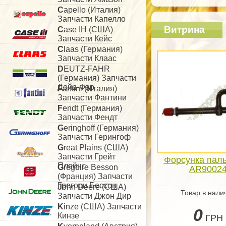
C
apello (Италия)
Запчасти Капелло
Витрина
C
ase IH (США)
Запчасти Кейс
C
laas (Германия)
Запчасти Клаас
D
EUTZ-FAHR
(Германия) Запчасти
Дойц-Фар
F
antini (Италия)
Запчасти Фантини
F
endt (Германия)
Запчасти Фендт
G
eringhoff (Германия)
Запчасти Герингоф
G
reat Plains (США)
Запчасти Грейт
Форсунка пал
Плейнс
G
regoire Besson
AR9002
(Франция) Запчасти
Грегори Бессон
J
ohn Deere (США)
Товар в нали
Запчасти Джон Дир
K
inze (США) Запчасти
0
Кинзе
ГРН