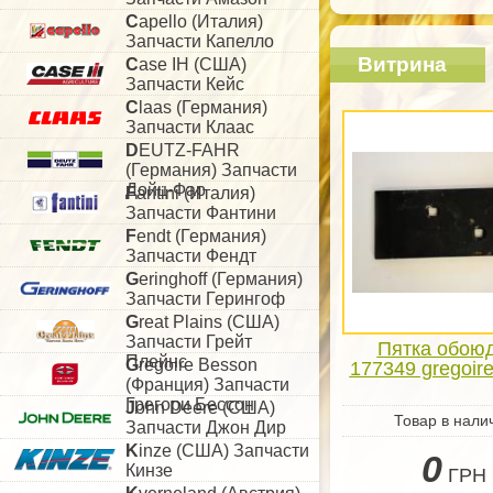
C
apello (Италия)
Запчасти Капелло
Витрина
C
ase IH (США)
Запчасти Кейс
C
laas (Германия)
Запчасти Клаас
D
EUTZ-FAHR
(Германия) Запчасти
Дойц-Фар
F
antini (Италия)
Запчасти Фантини
F
endt (Германия)
Запчасти Фендт
G
eringhoff (Германия)
Запчасти Герингоф
G
reat Plains (США)
Запчасти Грейт
Пятка обою
Плейнс
G
regoire Besson
177349 gregoir
(Франция) Запчасти
Грегори Бессон
J
ohn Deere (США)
Товар в нали
Запчасти Джон Дир
K
inze (США) Запчасти
0
Кинзе
ГРН