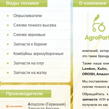
Виды техники
О компании
Опрыскиватели
Сеялки точного высева
Сеялки зерновые
Запчасти к бороне
компаний, котор
Комбайны зерноуборочные
это такие бренд
Запчасти на плуг
Также наша комп
Lemken, Kuhn, 
Запчасти на жатку
OROSH, Amazo
Мы поставляем: 
сеялке точного 
Производители
Обращайтесь 
или
запчасти
с
A
mazone (Германия)
получили их как
Запчасти Амазон