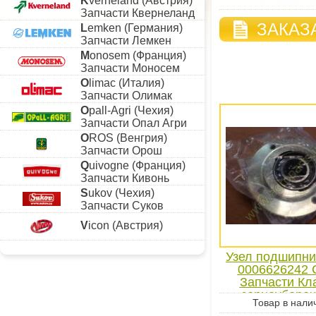
K
verneland (Австрия)
Запчасти Квернеланд
ЗАКАЗ
L
emken (Германия)
Запчасти Лемкен
M
onosem (Франция)
Запчасти Моносем
O
limac (Италия)
Запчасти Олимак
O
pall-Agri (Чехия)
Запчасти Опал Агри
O
ROS (Венгрия)
Запчасти Орош
Q
uivogne (Франция)
Запчасти Кивонь
S
ukov (Чехия)
Запчасти Суков
V
icon (Австрия)
Узел подшипни
0006626242 
Запчасти Кл
зерноуборо
Товар в нали
комбайна