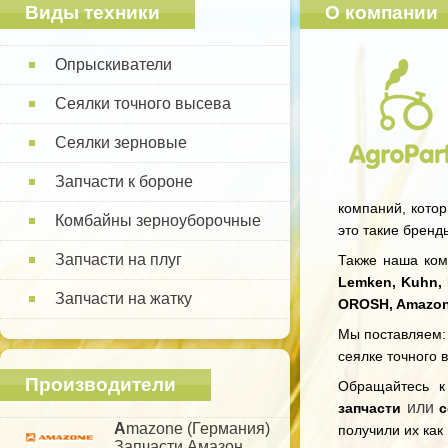
Виды техники
О компании
Опрыскиватели
Сеялки точного высева
Сеялки зерновые
Запчасти к бороне
компаний, котор
Комбайны зерноуборочные
это такие бренд
Запчасти на плуг
Также наша комп
Lemken, Kuhn, 
Запчасти на жатку
OROSH, Amazo
Мы поставляем: 
сеялке точного 
Производители
Обращайтесь 
или
запчасти
с
A
mazone (Германия)
получили их как
Запчасти Амазон