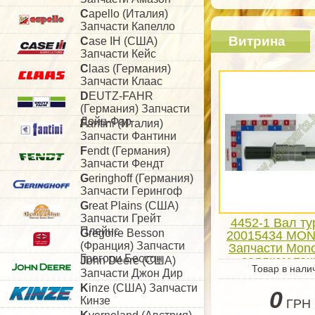
C
apello (Италия)
Запчасти Капелло
Витрина
C
ase IH (США)
Запчасти Кейс
C
laas (Германия)
Запчасти Клаас
D
EUTZ-FAHR
(Германия) Запчасти
Дойц-Фар
F
antini (Италия)
Запчасти Фантини
F
endt (Германия)
Запчасти Фендт
G
eringhoff (Германия)
Запчасти Герингоф
G
reat Plains (США)
Запчасти Грейт
4452-1 Вал т
Плейнс
G
regoire Besson
20015434 MO
(Франция) Запчасти
Запчасти Mon
Грегори Бессон
сеялкам точ
J
ohn Deere (США)
Товар в нали
посева
Запчасти Джон Дир
K
inze (США) Запчасти
0
Кинзе
ГРН