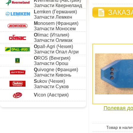
K
verneland (Австрия)
Запчасти Квернеланд
ЗАКАЗ
L
emken (Германия)
Запчасти Лемкен
M
onosem (Франция)
Запчасти Моносем
O
limac (Италия)
Запчасти Олимак
O
pall-Agri (Чехия)
Запчасти Опал Агри
O
ROS (Венгрия)
Запчасти Орош
Q
uivogne (Франция)
Запчасти Кивонь
S
ukov (Чехия)
Запчасти Суков
V
icon (Австрия)
Полевая до
Товар в нали