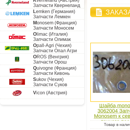
K
verneland (Австрия)
Запчасти Квернеланд
ЗАКАЗ
L
emken (Германия)
Запчасти Лемкен
M
onosem (Франция)
Запчасти Моносем
O
limac (Италия)
Запчасти Олимак
O
pall-Agri (Чехия)
Запчасти Опал Агри
O
ROS (Венгрия)
Запчасти Орош
Q
uivogne (Франция)
Запчасти Кивонь
S
ukov (Чехия)
Запчасти Суков
V
icon (Австрия)
Шайба,mon
3062004 Зап
Monosem к се
точного по
Товар в нали