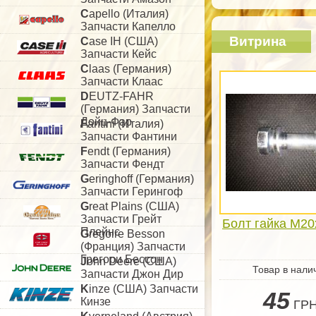
C
apello (Италия)
Запчасти Капелло
Витрина
C
ase IH (США)
Запчасти Кейс
C
laas (Германия)
Запчасти Клаас
D
EUTZ-FAHR
(Германия) Запчасти
Дойц-Фар
F
antini (Италия)
Запчасти Фантини
F
endt (Германия)
Запчасти Фендт
G
eringhoff (Германия)
Запчасти Герингоф
G
reat Plains (США)
Запчасти Грейт
Болт гайка М20
Плейнс
G
regoire Besson
(Франция) Запчасти
Грегори Бессон
J
ohn Deere (США)
Товар в нали
Запчасти Джон Дир
K
inze (США) Запчасти
45
Кинзе
ГР