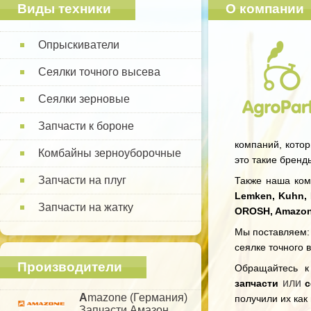
Виды техники
О компании
Опрыскиватели
Сеялки точного высева
Сеялки зерновые
Запчасти к бороне
компаний, котор
Комбайны зерноуборочные
это такие бренд
Запчасти на плуг
Также наша комп
Lemken, Kuhn, 
Запчасти на жатку
OROSH, Amazo
Мы поставляем: 
сеялке точного 
Производители
Обращайтесь 
или
запчасти
с
A
mazone (Германия)
получили их как
Запчасти Амазон