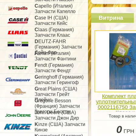
C
apello (Италия)
Запчасти Капелло
Витрина
C
ase IH (США)
Запчасти Кейс
C
laas (Германия)
Запчасти Клаас
D
EUTZ-FAHR
(Германия) Запчасти
Дойц-Фар
F
antini (Италия)
Запчасти Фантини
F
endt (Германия)
Запчасти Фендт
G
eringhoff (Германия)
Запчасти Герингоф
G
reat Plains (США)
Запчасти Грейт
Комплект пл
Плейнс
G
regoire Besson
уплотнительных
(Франция) Запчасти
0002116750 За
Грегори Бессон
Клаас к
J
ohn Deere (США)
Товар в нали
зерноуборо
Запчасти Джон Дир
комбайна
K
inze (США) Запчасти
0
Кинзе
ГРН