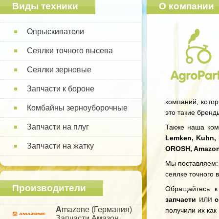
Виды техники
О компании
Опрыскиватели
Сеялки точного высева
Сеялки зерновые
Запчасти к бороне
компаний, котор
Комбайны зерноуборочные
это такие бренд
Запчасти на плуг
Также наша комп
Lemken, Kuhn, 
Запчасти на жатку
OROSH, Amazo
Мы поставляем: 
сеялке точного 
Производители
Обращайтесь 
или
запчасти
с
A
mazone (Германия)
получили их как
Запчасти Амазон