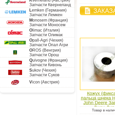
K
verneland (Австрия)
Запчасти Квернеланд
ЗАКАЗ
L
emken (Германия)
Запчасти Лемкен
M
onosem (Франция)
Запчасти Моносем
O
limac (Италия)
Запчасти Олимак
O
pall-Agri (Чехия)
Запчасти Опал Агри
O
ROS (Венгрия)
Запчасти Орош
Q
uivogne (Франция)
Запчасти Кивонь
S
ukov (Чехия)
Запчасти Суков
V
icon (Австрия)
Кожух (фикс
пальца шнека 
John Deere За
Джон Дир
Товар в нали
зерноуборо