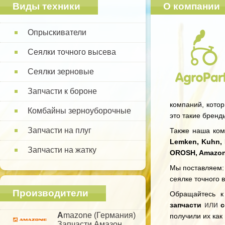
Виды техники
О компании
Опрыскиватели
Сеялки точного высева
Сеялки зерновые
Запчасти к бороне
компаний, котор
Комбайны зерноуборочные
это такие бренд
Запчасти на плуг
Также наша комп
Lemken, Kuhn, 
Запчасти на жатку
OROSH, Amazo
Мы поставляем: 
сеялке точного 
Производители
Обращайтесь 
или
запчасти
с
A
mazone (Германия)
получили их как
Запчасти Амазон