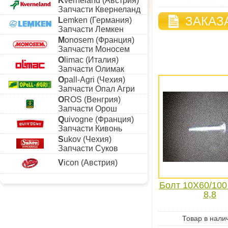
K
verneland (Австрия)
Запчасти Квернеланд
ЗАКАЗ
L
emken (Германия)
Запчасти Лемкен
M
onosem (Франция)
Запчасти Моносем
O
limac (Италия)
Запчасти Олимак
O
pall-Agri (Чехия)
Запчасти Опал Агри
O
ROS (Венгрия)
Запчасти Орош
Q
uivogne (Франция)
Запчасти Кивонь
S
ukov (Чехия)
Запчасти Суков
V
icon (Австрия)
Болт 10X60/100
8,8
Товар в нали