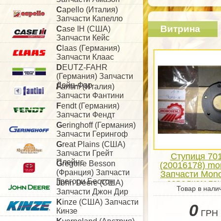
C
apello (Италия)
Запчасти Капелло
Витрина
C
ase IH (США)
Запчасти Кейс
C
laas (Германия)
Запчасти Клаас
D
EUTZ-FAHR
(Германия) Запчасти
Дойц-Фар
F
antini (Италия)
Запчасти Фантини
F
endt (Германия)
Запчасти Фендт
G
eringhoff (Германия)
Запчасти Герингоф
G
reat Plains (США)
Запчасти Грейт
Ступиця 70
Плейнс
G
regoire Besson
(20016178) m
(Франция) Запчасти
Запчасти Mon
Грегори Бессон
севалкам то
J
ohn Deere (США)
Товар в нали
посева
Запчасти Джон Дир
K
inze (США) Запчасти
0
Кинзе
ГРН