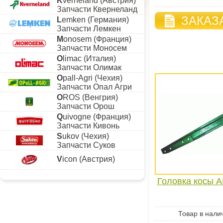
K
verneland (Австрия)
Запчасти Квернеланд
ЗАКАЗ
L
emken (Германия)
Запчасти Лемкен
M
onosem (Франция)
Запчасти Моносем
O
limac (Италия)
Запчасти Олимак
O
pall-Agri (Чехия)
Запчасти Опал Агри
O
ROS (Венгрия)
Запчасти Орош
Q
uivogne (Франция)
Запчасти Кивонь
S
ukov (Чехия)
Запчасти Суков
V
icon (Австрия)
Головка косы 
Товар в нали