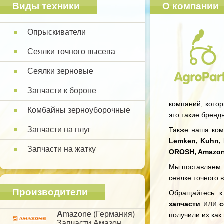
Виды техники
О компании
Опрыскиватели
Сеялки точного высева
Сеялки зерновые
Запчасти к бороне
компаний, котор
Комбайны зерноуборочные
это такие бренд
Запчасти на плуг
Также наша комп
Lemken, Kuhn, 
Запчасти на жатку
OROSH, Amazo
Мы поставляем: 
сеялке точного 
Производители
Обращайтесь 
или
запчасти
с
A
mazone (Германия)
получили их как
Запчасти Амазон