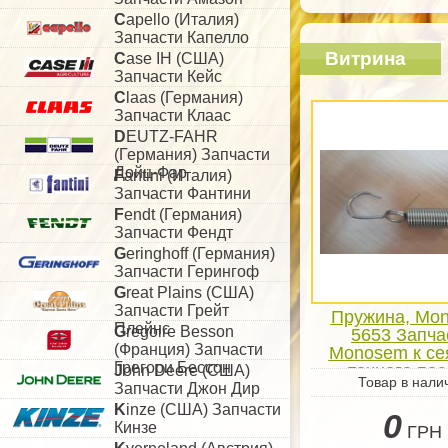
C
apello (Италия)
Запчасти Капелло
Витрина
C
ase IH (США)
Запчасти Кейс
C
laas (Германия)
Запчасти Клаас
D
EUTZ-FAHR
(Германия) Запчасти
Дойц-Фар
F
antini (Италия)
Запчасти Фантини
F
endt (Германия)
Запчасти Фендт
G
eringhoff (Германия)
Запчасти Герингоф
G
reat Plains (США)
Запчасти Грейт
Пружина, Mo
Плейнс
G
regoire Besson
5653 Запча
(Франция) Запчасти
Monosem к се
Грегори Бессон
точного по
J
ohn Deere (США)
Товар в нали
Запчасти Джон Дир
K
inze (США) Запчасти
0
Кинзе
ГРН