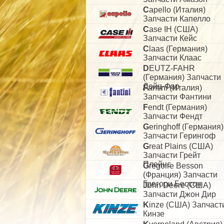
C
apello (Италия)
Запчасти Капелло
C
ase IH (США)
Запчасти Кейс
C
laas (Германия)
Запчасти Клаас
D
EUTZ-FAHR
(Германия) Запчасти
Дойц-Фар
F
antini (Италия)
Запчасти Фантини
F
endt (Германия)
Запчасти Фендт
G
eringhoff (Германия)
Запчасти Герингоф
G
reat Plains (США)
Запчасти Грейт
Плейнс
G
regoire Besson
(Франция) Запчасти
Грегори Бессон
J
ohn Deere (США)
Запчасти Джон Дир
K
inze (США) Запчаст
Кинзе