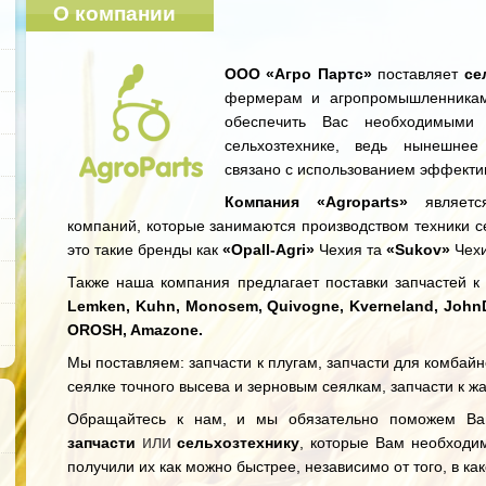
О компании
ООО «Агро Партс»
поставляет
се
фермерам и агропромышленникам
обеспечить Вас необходимыми 
сельхозтехнике, ведь нынешнее
связано с использованием эффекти
Компания «Agroparts»
является
компаний, которые занимаются производством техники се
это такие бренды как
«Opall-Agri»
Чехия та
«Sukov»
Чехи
Также наша компания предлагает поставки запчастей к с
Lemken, Kuhn, Monosem, Quivogne, Kverneland, JohnDee
OROSH, Amazone.
Мы поставляем: запчасти к плугам, запчасти для комбайн
сеялке точного высева и зерновым сеялкам, запчасти к ж
Обращайтесь к нам, и мы обязательно поможем В
или
запчасти
сельхозтехнику
, которые Вам необходи
получили их как можно быстрее, независимо от того, в ка