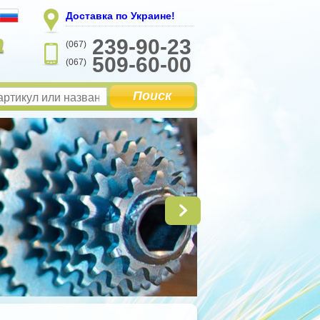
Доставка по Украине!
а
239-90-23
(067)
509-60-00
(067)
Поиск
Запч