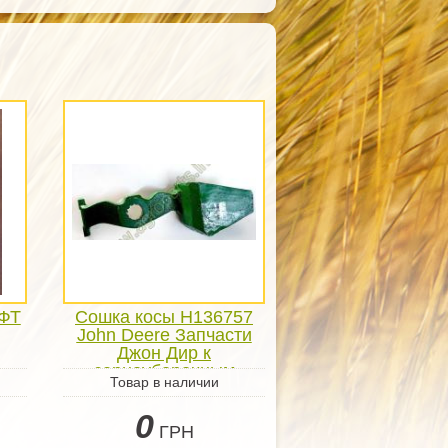
ФТ
Сошка косы H136757
John Deere Запчасти
Джон Дир к
зерноуборочным
Товар в наличии
комбайнам
0
ГРН