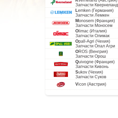
K
verneland (Австрия)
Запчасти Квернеланд
L
emken (Германия)
Запчасти Лемкен
M
onosem (Франция)
Запчасти Моносем
O
limac (Италия)
Запчасти Олимак
O
pall-Agri (Чехия)
Запчасти Опал Агри
O
ROS (Венгрия)
Запчасти Орош
Q
uivogne (Франция)
Запчасти Кивонь
S
ukov (Чехия)
Запчасти Суков
V
icon (Австрия)