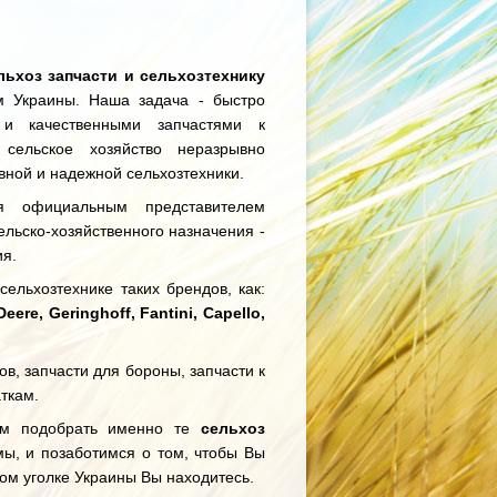
льхоз запчасти и сельхозтехнику
 Украины. Наша задача - быстро
и качественными запчастями к
 сельское хозяйство неразрывно
вной и надежной сельхозтехники.
 официальным представителем
льско-хозяйственного назначения -
я.
ельхозтехнике таких брендов, как:
re, Geringhoff, Fantini, Capello,
ов, запчасти для бороны, запчасти к
аткам.
ам подобрать именно те
сельхоз
мы, и позаботимся о том, чтобы Вы
ком уголке Украины Вы находитесь.