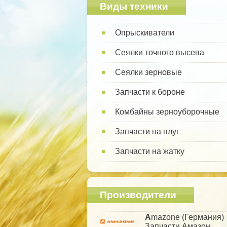
Виды техники
Опрыскиватели
Сеялки точного высева
Сеялки зерновые
Запчасти к бороне
Комбайны зерноуборочные
Запчасти на плуг
Запчасти на жатку
Производители
A
mazone (Германия)
Запчасти Амазон