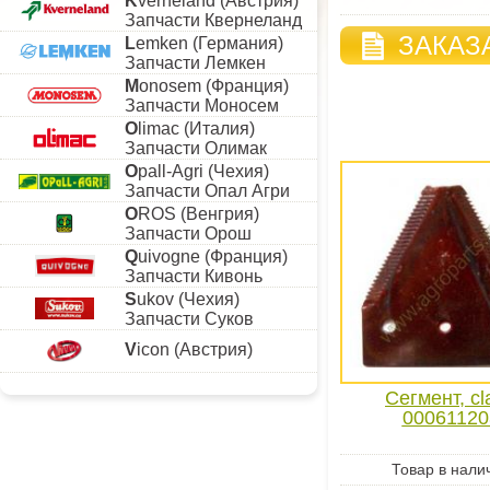
K
verneland (Австрия)
Запчасти Квернеланд
ЗАКАЗ
L
emken (Германия)
Запчасти Лемкен
M
onosem (Франция)
Запчасти Моносем
O
limac (Италия)
Запчасти Олимак
O
pall-Agri (Чехия)
Запчасти Опал Агри
O
ROS (Венгрия)
Запчасти Орош
Q
uivogne (Франция)
Запчасти Кивонь
S
ukov (Чехия)
Запчасти Суков
V
icon (Австрия)
Сегмент, cl
00061120
Товар в нали