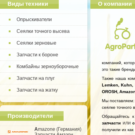
Виды техники
О компании
Опрыскиватели
Сеялки точного высева
Сеялки зерновые
Запчасти к бороне
компаний, котор
Комбайны зерноуборочные
это такие бренд
Запчасти на плуг
Также наша комп
Lemken, Kuhn, 
Запчасти на жатку
OROSH, Amazo
Мы поставляем: 
сеялке точного 
Производители
Обращайтесь 
или
запчасти
с
A
mazone (Германия)
получили их как
Запчасти Амазон