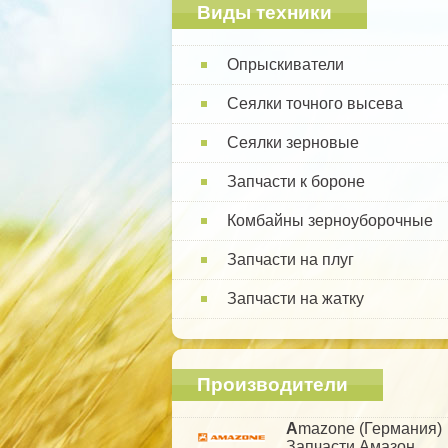
Виды техники
Опрыскиватели
Сеялки точного высева
Сеялки зерновые
Запчасти к бороне
Комбайны зерноуборочные
Запчасти на плуг
Запчасти на жатку
Производители
A
mazone (Германия)
Запчасти Амазон