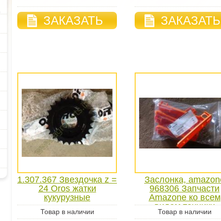
ЗАКАЗАТЬ
ЗАКАЗАТЬ
1.307.367 Звездочка z =
Заслонка, amazon
24 Oros жатки
968306 Запчасти
кукурузные
Amazone ко всем
видам техники
Товар в наличии
Товар в наличии