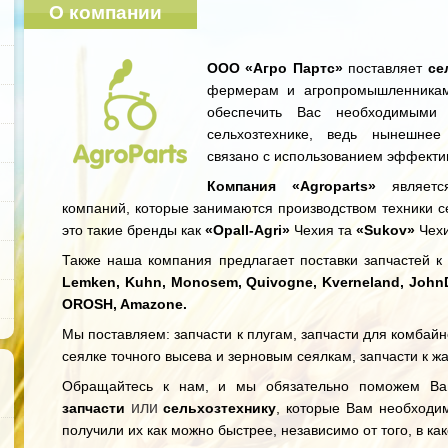
О компании
ООО «Агро Партс»
поставляет
се
фермерам и агропромышленникам
обеспечить Вас необходимыми 
сельхозтехнике, ведь нынешнее
связано с использованием эффекти
Компания «Agroparts»
является
компаний, которые занимаются производством техники се
это такие бренды как
«Opall-Agri»
Чехия та
«Sukov»
Чехи
Также наша компания предлагает поставки запчастей к с
Lemken, Kuhn, Monosem, Quivogne, Kverneland, JohnDee
OROSH, Amazone.
Мы поставляем: запчасти к плугам, запчасти для комбайн
сеялке точного высева и зерновым сеялкам, запчасти к ж
Обращайтесь к нам, и мы обязательно поможем В
или
запчасти
сельхозтехнику
, которые Вам необходи
получили их как можно быстрее, независимо от того, в ка