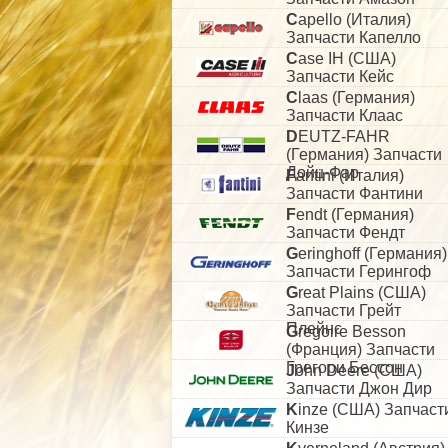
C
apello (Италия)
Запчасти Капелло
C
ase IH (США)
Запчасти Кейс
C
laas (Германия)
Запчасти Клаас
D
EUTZ-FAHR
(Германия) Запчасти
Дойц-Фар
F
antini (Италия)
Запчасти Фантини
F
endt (Германия)
Запчасти Фендт
G
eringhoff (Германия)
Запчасти Герингоф
G
reat Plains (США)
Запчасти Грейт
Плейнс
G
regoire Besson
(Франция) Запчасти
Грегори Бессон
J
ohn Deere (США)
Запчасти Джон Дир
K
inze (США) Запчаст
Кинзе