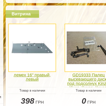
Витрина
лемех 16" правый,
GD19333 Палец
левый
высевающего дис
под подсолнух Kinz
Кінзе, Кинзе, Кинза
Товар в наличии
Товар в наличии
Kinza, Кінза
и
398
0
ГРН
ГРН