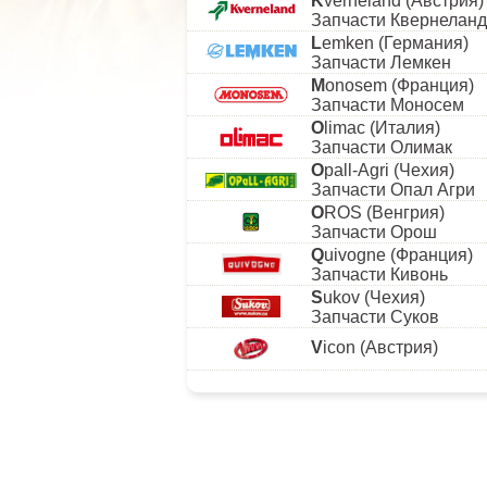
K
verneland (Австрия)
Запчасти Квернеланд
L
emken (Германия)
Запчасти Лемкен
M
onosem (Франция)
Запчасти Моносем
O
limac (Италия)
Запчасти Олимак
O
pall-Agri (Чехия)
Запчасти Опал Агри
O
ROS (Венгрия)
Запчасти Орош
Q
uivogne (Франция)
Запчасти Кивонь
S
ukov (Чехия)
Запчасти Суков
V
icon (Австрия)