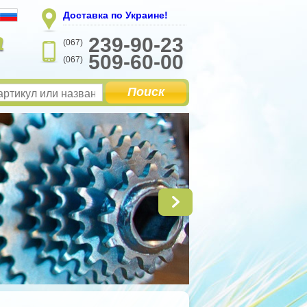
Доставка по Украине!
а
239-90-23
(067)
509-60-00
(067)
Поиск
Запч