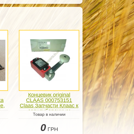
Концевик original
ка
CLAAS 000753151
e,
Claas Запчасти Клаас к
,
зерноуборочным
Товар в наличии
комбайнам
0
ГРН