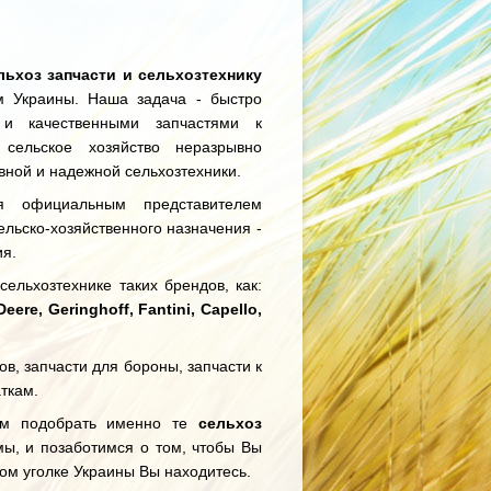
льхоз запчасти и сельхозтехнику
 Украины. Наша задача - быстро
и качественными запчастями к
 сельское хозяйство неразрывно
вной и надежной сельхозтехники.
 официальным представителем
льско-хозяйственного назначения -
я.
ельхозтехнике таких брендов, как:
re, Geringhoff, Fantini, Capello,
ов, запчасти для бороны, запчасти к
аткам.
ам подобрать именно те
сельхоз
мы, и позаботимся о том, чтобы Вы
ком уголке Украины Вы находитесь.