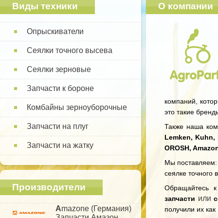
Виды техники
О компании
Опрыскиватели
Сеялки точного высева
Сеялки зерновые
Запчасти к бороне
компаний, котор
Комбайны зерноуборочные
это такие бренд
Запчасти на плуг
Также наша комп
Lemken, Kuhn, 
Запчасти на жатку
OROSH, Amazo
Мы поставляем: 
сеялке точного 
Производители
Обращайтесь 
или
запчасти
с
A
mazone (Германия)
получили их как
Запчасти Амазон