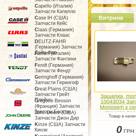
C
apello (Италия)
Запчасти Капелло
Витрина
C
ase IH (США)
Запчасти Кейс
C
laas (Германия)
Запчасти Клаас
D
EUTZ-FAHR
(Германия) Запчасти
Дойц-Фар
F
antini (Италия)
Запчасти Фантини
F
endt (Германия)
Запчасти Фендт
G
eringhoff (Германия)
Запчасти Герингоф
G
reat Plains (США)
Запчасти Грейт
Защелка, mo
Плейнс
G
regoire Besson
10043034 Зап
(Франция) Запчасти
Monosem к се
Грегори Бессон
точного по
J
ohn Deere (США)
Товар в нали
Запчасти Джон Дир
K
inze (США) Запчасти
0
Кинзе
ГРН