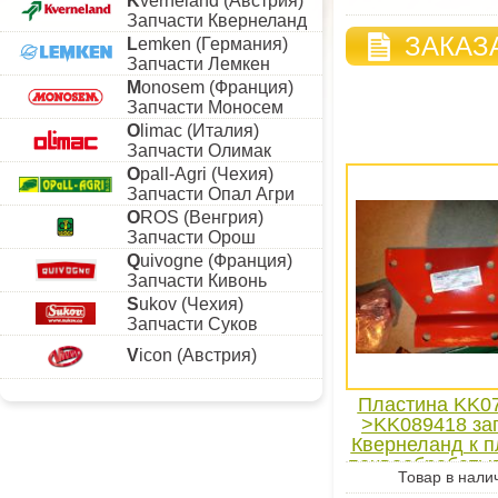
K
verneland (Австрия)
Запчасти Квернеланд
ЗАКАЗ
L
emken (Германия)
Запчасти Лемкен
M
onosem (Франция)
Запчасти Моносем
O
limac (Италия)
Запчасти Олимак
O
pall-Agri (Чехия)
Запчасти Опал Агри
O
ROS (Венгрия)
Запчасти Орош
Q
uivogne (Франция)
Запчасти Кивонь
S
ukov (Чехия)
Запчасти Суков
V
icon (Австрия)
Пластина KK07
>KK089418 за
Квернеланд к п
почвообрабат
Товар в нали
технике