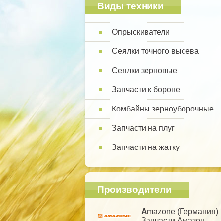
Виды техники
Опрыскиватели
Сеялки точного высева
Сеялки зерновые
Запчасти к бороне
Комбайны зерноуборочные
Запчасти на плуг
Запчасти на жатку
Производители
A
mazone (Германия)
Запчасти Амазон