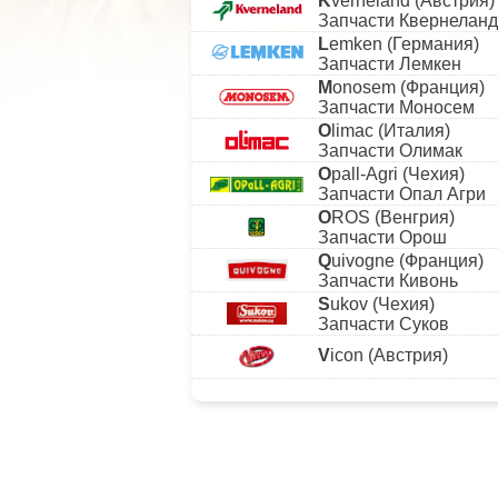
K
verneland (Австрия)
Запчасти Квернеланд
L
emken (Германия)
Запчасти Лемкен
M
onosem (Франция)
Запчасти Моносем
O
limac (Италия)
Запчасти Олимак
O
pall-Agri (Чехия)
Запчасти Опал Агри
O
ROS (Венгрия)
Запчасти Орош
Q
uivogne (Франция)
Запчасти Кивонь
S
ukov (Чехия)
Запчасти Суков
V
icon (Австрия)