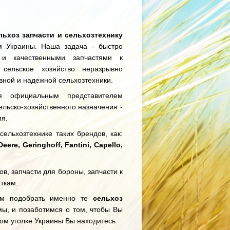
льхоз запчасти и сельхозтехнику
 Украины. Наша задача - быстро
и качественными запчастями к
 сельское хозяйство неразрывно
вной и надежной сельхозтехники.
 официальным представителем
льско-хозяйственного назначения -
я.
ельхозтехнике таких брендов, как:
re, Geringhoff, Fantini, Capello,
ов, запчасти для бороны, запчасти к
аткам.
ам подобрать именно те
сельхоз
мы, и позаботимся о том, чтобы Вы
ком уголке Украины Вы находитесь.