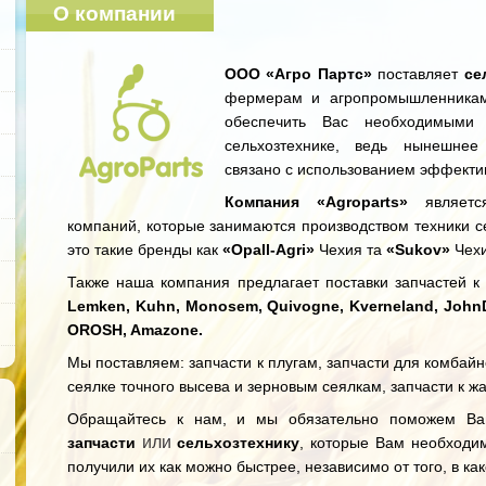
О компании
ООО «Агро Партс»
поставляет
се
фермерам и агропромышленникам
обеспечить Вас необходимыми 
сельхозтехнике, ведь нынешнее
связано с использованием эффекти
Компания «Agroparts»
является
компаний, которые занимаются производством техники се
это такие бренды как
«Opall-Agri»
Чехия та
«Sukov»
Чехи
Также наша компания предлагает поставки запчастей к с
Lemken, Kuhn, Monosem, Quivogne, Kverneland, JohnDee
OROSH, Amazone.
Мы поставляем: запчасти к плугам, запчасти для комбайн
сеялке точного высева и зерновым сеялкам, запчасти к ж
Обращайтесь к нам, и мы обязательно поможем В
или
запчасти
сельхозтехнику
, которые Вам необходи
получили их как можно быстрее, независимо от того, в ка