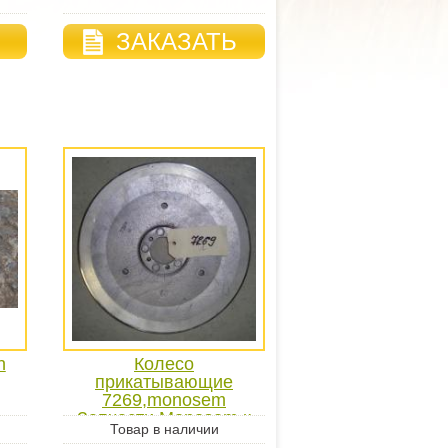
ЗАКАЗАТЬ
n
Колесо
прикатывающие
7269,monosem
Запчасти Monosem к
Товар в наличии
севалкам точного