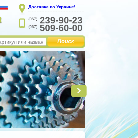
Доставка по Украине!
а
239-90-23
(067)
509-60-00
(067)
Поиск
Запч