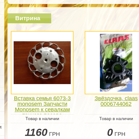
Витрина
Вставка семья 6073-3
Звёздочка, claas
monosem Запчасти
0006744062
Monosem к севалкам
точного посева
Товар в наличии
Товар в наличии
и
1160
0
ГРН
ГРН