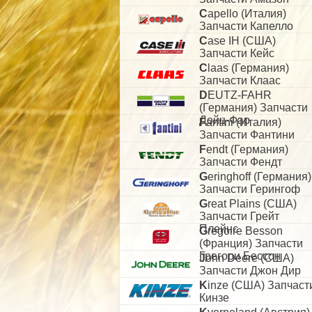
C
apello (Италия)
Запчасти Капелло
C
ase IH (США)
Запчасти Кейс
C
laas (Германия)
Запчасти Клаас
D
EUTZ-FAHR
(Германия) Запчасти
Дойц-Фар
F
antini (Италия)
Запчасти Фантини
F
endt (Германия)
Запчасти Фендт
G
eringhoff (Германия)
Запчасти Герингоф
G
reat Plains (США)
Запчасти Грейт
Плейнс
G
regoire Besson
(Франция) Запчасти
Грегори Бессон
J
ohn Deere (США)
Запчасти Джон Дир
K
inze (США) Запчаст
Кинзе